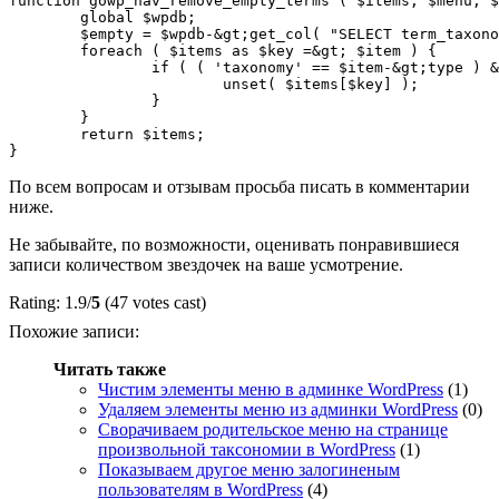
function gowp_nav_remove_empty_terms ( $items, $menu, $
	global $wpdb;

	$empty = $wpdb-&gt;get_col( "SELECT term_taxonomy_id FROM $wpdb-&gt;term_taxonomy WHERE count = 0" );

	foreach ( $items as $key =&gt; $item ) {

		if ( ( 'taxonomy' == $item-&gt;type ) &amp;&amp; ( in_array( $item-&gt;object_id, $empty ) ) ) {

			unset( $items[$key] );

		}

	}

	return $items;

По всем вопросам и отзывам просьба писать в комментарии
ниже.
Не забывайте, по возможности, оценивать понравившиеся
записи количеством звездочек на ваше усмотрение.
Rating: 1.9/
5
(47 votes cast)
Похожие записи:
Читать также
Чистим элементы меню в админке WordPress
(1)
Удаляем элементы меню из админки WordPress
(0)
Сворачиваем родительское меню на странице
произвольной таксономии в WordPress
(1)
Показываем другое меню залогиненым
пользователям в WordPress
(4)