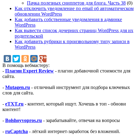
Пачка полезных сниппетов для блога. Часть 38
(0)
Как отключить уведомление по email об автоматическом
обновлении WordPress
Как добавить собственные уведомления в админке
WordPress
Как вывести список дочерних страниц WordPress для их
родительской
Как добавить рубрики к произвольному типу записи в
WordPress
В помощь вебмастеру:
-
Плагин Expert Review
- плагин добавочной стоимости для
сайта.
-
Mutagen.ru
- отличный инструмент для подбора ключевых
слов для сайта.
-
eTXT.ru
- контент, который ищут. Хочешь в топ - обнови
контент!
-
Bolshoyvopros.ru
- зарабатывайте, отвечая на вопросы
-
ruCaptcha
- лёгкий интернет-заработок без вложений.