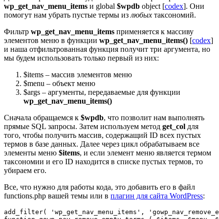
wp_get_nav_menu_items
и global
$wpdb
object [
codex
]. Они
помогут нам убрать пустые термы из
любых
таксономий.
Фильтр
wp_get_nav_menu_items
применяется к массиву
элементов меню в функции
wp_get_nav_menu_items()
[
codex
]
и наша отфильтрованная функция получит три аргумента, но
мы будем использовать только первый из них:
$items – массив элементов меню
$menu – объект меню
$args – аргументы, передаваемые для функции
wp_get_nav_menu_items()
Сначала обращаемся к
$wpdb
, что позволит нам выполнять
прямые SQL запросы. Затем используем метод
get_col
для
того, чтобы получить массив, содержащий ID всех пустых
термов в базе данных. Далее через цикл обрабатываем все
элементы меню
$items
, и если элемент меню является термом
таксономии и его ID находится в списке пустых термов, то
убираем его.
Все, что нужно для работы кода, это добавить его в файл
functions.php вашей темы или в
плагин для сайта WordPress
:
add_filter( 'wp_get_nav_menu_items', 'gowp_nav_remove_e