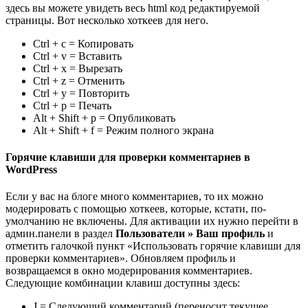
здесь вы можете увидеть весь html код редактируемой
страницы. Вот несколько хоткеев для него.
Ctrl + c = Копировать
Ctrl + v = Вставить
Ctrl + x = Вырезать
Ctrl + z = Отменить
Ctrl + y = Повторить
Ctrl + p = Печать
Alt + Shift + p = Опубликовать
Alt + Shift + f = Режим полного экрана
Горячие клавиши для проверки комментариев в
WordPress
Если у вас на блоге много комментариев, то их можно
модерировать с помощью хоткеев, которые, кстати, по-
умолчанию не включены. Для активации их нужно перейти в
админ.панели в раздел
Пользователи » Ваш профиль
и
отметить галочкой пункт «Использовать горячие клавиши для
проверки комментариев». Обновляем профиль и
возвращаемся в окно модерирования комментариев.
Следующие комбинации клавиш доступны здесь:
J = Следующий комментарий (переносит текущее