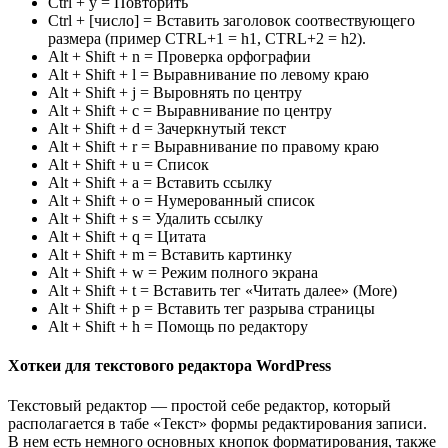
Ctrl + y = Повторить
Ctrl + [число] = Вставить заголовок соотвествующего
размера (пример CTRL+1 = h1, CTRL+2 = h2).
Alt + Shift + n = Проверка орфографии
Alt + Shift + l = Выравнивание по левому краю
Alt + Shift + j = Выровнять по центру
Alt + Shift + c = Выравнивание по центру
Alt + Shift + d = Зачеркнутый текст
Alt + Shift + r = Выравнивание по правому краю
Alt + Shift + u = Список
Alt + Shift + a = Вставить ссылку
Alt + Shift + o = Нумерованный список
Alt + Shift + s = Удалить ссылку
Alt + Shift + q = Цитата
Alt + Shift + m = Вставить картинку
Alt + Shift + w = Режим полного экрана
Alt + Shift + t = Вставить тег «Читать далее» (More)
Alt + Shift + p = Вставить тег разрыва страницы
Alt + Shift + h = Помощь по редактору
Хоткеи для текстового редактора WordPress
Текстовый редактор — простой себе редактор, который
располагается в табе «Текст» формы редактирования записи.
В нем есть немного основных кнопок форматирования, также