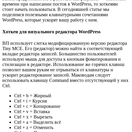
времени при написании постов в WordPress, то хоткеями
стоит начать пользоваться. В сегодняшней статье мы
поделимся полезными клавиатурными сочетаниями
WordPress, которые ускорят вашу работу с ним.
Хоткеи для визуального редактора WordPress
ВП использует слегка модифицированную версию редактора
Tiny MCE. Его (редактор) можно найти в соответствующей
вкладке редактора записей. Большинство пользователей
использую мышь для доступа к кнопкам фоматирования и
стилизации в редакторе. Использование же горячих клавиш
позволит вашим рукам не отрываться от клавиатуры и
ускорит редактирование записей. Маководам следует
использовать клавишу Command вместо отсутствующей у них
Ctrl.
Ctrl + b = Жирный
Ctrl + i = Курсив
Ctrl + c = Копирование
Ctrl + v = Вставка
Ctrl + x = Вырезать
Ctrl + a = Выделить всё
Ctrl + z = Отменить