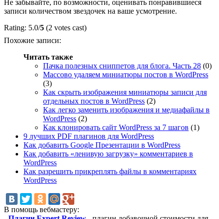
Не забывайте, по возможности, оценивать понравившиеся
записи количеством звездочек на ваше усмотрение.
Rating: 5.0/
5
(2 votes cast)
Похожие записи:
Читать также
Пачка полезных сниппетов для блога. Часть 28
(0)
Массово удаляем миниатюры постов в WordPress
(3)
Как скрыть изображения миниатюры записи для
отдельных постов в WordPress
(2)
Как легко заменить изображения и медиафайлы в
WordPress
(2)
Как клонировать сайт WordPress за 7 шагов
(1)
9 лучших PDF плагинов для WordPress
Как добавить Google Презентации в WordPress
Как добавить «ленивую загрузку» комментариев в
WordPress
Как разрешить прикреплять файлы в комментариях
WordPress
В помощь вебмастеру:
-
Плагин Expert Review
- плагин добавочной стоимости для