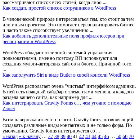
рассматривают список всех статей, когда либо ...
Как создать простой список сотрудников в WordPress
В человеческой природе интересоваться тем, кто стоит за тем
или иным проектом. Это помогает персонализировать бизнес
и часто также способствует увеличению ...
Как добавить дополнительные поля профиля юзеров при
регистрации в WordPress
WordPress обладает отличной системой управления
пользователями, именно поэтому ВП используют для
создания мульти-авторских сайтов и блогов. Причиной того,
...
Как заполучить Siri в виде Butler в своей консоли WordPress
WordPress располагает очень "чистым" интерфейсом админки.
В ней есть изящный сайдбар с элементами меню для каждого
раздела вашего сайта, как например для ...
Как интегрировать Gravity Forms с… чем угодно с помощью
Zapier
Всем наверняка известен плагин Gravity forms, позволяющий
создавать различные виды контактных и не только форм. По-
умолчанию, Gravity forms интегрируется со ...
« назад
« к началу
…
37
38
39
40
41
42
43
44
45
46
…
50
60
70