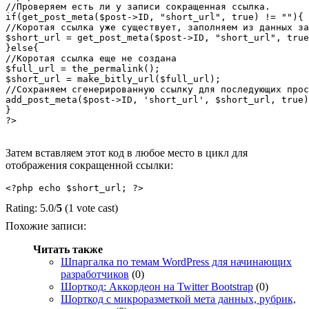
//Проверяем есть ли у записи сокращенная ссылка. 

if(get_post_meta($post->ID, "short_url", true) != ""){

//Коротая ссылка уже существует, заполняем из данных за
$short_url = get_post_meta($post->ID, "short_url", true
}else{

//Коротая ссылка еще не создана

$full_url = the_permalink();

$short_url = make_bitly_url($full_url);

//Сохраняем сгенерированную ссылку для последующих прос
add_post_meta($post->ID, 'short_url', $short_url, true)
}

?>

Затем вставляем этот код в любое место в цикл для
отображения сокращенной ссылки:
Rating: 5.0/
5
(1 vote cast)
Похожие записи:
Читать также
Шпаргалка по темам WordPress для начинающих
разработчиков
(0)
Шорткод: Аккордеон на Twitter Bootstrap
(0)
Шорткод с микроразметкой мета данных, рубрик,