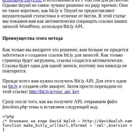
Однако tinyurl не самое лучшее решение по ряду причин. Они
не такие короткие, как bit.ly и Tinyurl не предоставляют
внушительной статистики в отличие от битли. В этой статье
мы покажем вам как автоматически сокращать ссылки ваших
записей WordPress, используя Bit.ly API.
Преимущества этого метода
Как только вы внедрите это решение, вам больше не придется
заботиться о создании ссылок bit.ly для записей. Как только
страница будет загружена, ссылка создастся автоматически.
Ссылка будет одна для одной записи, поэтому она никогда не
повторится.
Прежде всего вам нужно получить Bit.ly API. Для этого идем
на
bit.ly
и создаем себе аккаунт. Затем просто переходим по
этой ссылке:
http://bit.ly/a/your_api_key
Сразу после того, как вы получите API, открываем файл
functions.php
темы и вставляем следующий код:
<?php

/* Основано на коде David Walsh – http://davidwalsh.nam
function make_bitly_url($url,$format = 'xml',$version =
{
