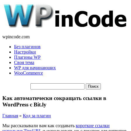
wpincode.com
Без плагинов
Настройки
Плагины WP
Своя тема
WP для начинающих
WooCommerce
Как автоматически сокращать ссылки в
WordPress с Bit.ly
Главная
»
Код за плагин
Мы рассказывали вам как создавать
короткие ссылки
используя TinyURL
и использовать их с текстом для ретвитов.