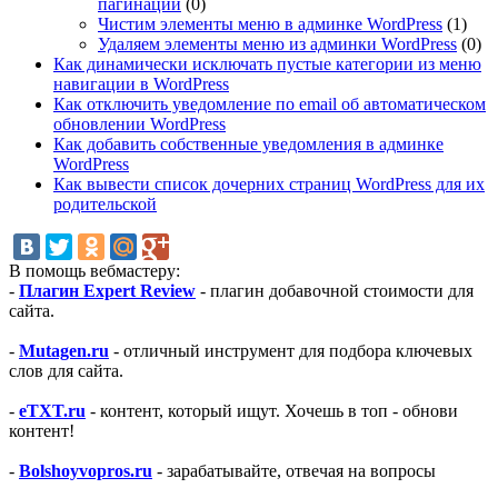
пагинации
(0)
Чистим элементы меню в админке WordPress
(1)
Удаляем элементы меню из админки WordPress
(0)
Как динамически исключать пустые категории из меню
навигации в WordPress
Как отключить уведомление по email об автоматическом
обновлении WordPress
Как добавить собственные уведомления в админке
WordPress
Как вывести список дочерних страниц WordPress для их
родительской
В помощь вебмастеру:
-
Плагин Expert Review
- плагин добавочной стоимости для
сайта.
-
Mutagen.ru
- отличный инструмент для подбора ключевых
слов для сайта.
-
eTXT.ru
- контент, который ищут. Хочешь в топ - обнови
контент!
-
Bolshoyvopros.ru
- зарабатывайте, отвечая на вопросы