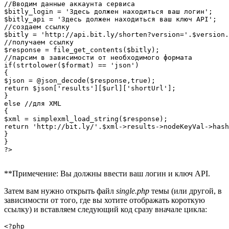
//Вводим данные аккаунта сервиса

$bitly_login = 'Здесь должен находиться ваш логин';

$bitly_api = 'Здесь должен находиться ваш ключ API';

//создаем ссылку 

$bitly = 'http://api.bit.ly/shorten?version='.$version.
//получаем ссылку 

$response = file_get_contents($bitly);

//парсим в зависимости от необходимого формата

if(strtolower($format) == 'json')

{

$json = @json_decode($response,true);

return $json['results'][$url]['shortUrl'];

}

else //для XML

{

$xml = simplexml_load_string($response);

return 'http://bit.ly/'.$xml->results->nodeKeyVal->hash
}

}

?>

**Примечение: Вы должны ввести ваш логин и ключ API.
Затем вам нужно открыть файл
single.php
темы (или другой, в
зависимости от того, где вы хотите отображать короткую
ссылку) и вставляем следующий код сразу вначале цикла:
<?php
