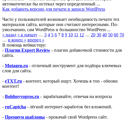
автоматически бы истекал через определенный ...
Как добавить версию для печати в записи WordPress
Часто у пользователей возникает необходимость печати тех
материалов сайта, которые они считают интересными. По-
умолчанию, сам WordPress и большинство WordPress ...
« назад
« к началу
…
3
4
5
6
7
8
9
10
11
12
…
20
30
40
50
60
70
…
в конец »
вперед »
В помощь вебмастеру:
-
Плагин Expert Review
- плагин добавочной стоимости для
сайта.
-
Mutagen.ru
- отличный инструмент для подбора ключевых
слов для сайта.
-
eTXT.ru
- контент, который ищут. Хочешь в топ - обнови
контент!
-
Bolshoyvopros.ru
- зарабатывайте, отвечая на вопросы
-
ruCaptcha
- лёгкий интернет-заработок без вложений.
-
Премиум шаблоны
- прокачай свой Wordpress сайт.