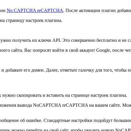
гин
No CAPTCHA reCAPTCHA
. После активации плагин добав
 страницу настроек плагина.
жно получить их ключи API. Это совершенно бесплатно и не с
оего сайта. Вас попросят войти в свой аккаунт Google, после ч
и добавьте его домен. Далее, отметьте галочку для того, чтобы 
х нужно скопировать и вставить на странице настроек плагина.
оложения вывода NoCAPTCHA reCAPTCHA на вашем сайте. Можно
сообщение об ошибке. Стандартные настройки подойдут большин
, теперь можно перейти на свой сайт, чтобы увидеть новую No