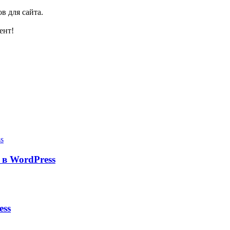
в для сайта.
ент!
в WordPress
ess