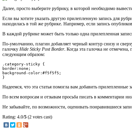
Далее, просто выберите рубрику, в которой необходимо вывест
Если вы хотите указать другую прилепленную запись для рубр
находилась в той же рубрике. Например, если запись опублико
В каждой рубрике может быть только одна прилепленная запис
По-умолчанию, плагин добавляет черный контур снизу и сверху
галочку
Hide Sticky Post Border
. Когда эта галочка не отмечена,
следующим образом:
.category-sticky { 

border:none;

background-color:#f5f5f5;

Надеемся, что эта статья помогла вам добавить прилепленные 
По всем вопросам и отзывам просьба писать в комментарии ни
Не забывайте, по возможности, оценивать понравившиеся запи
Rating: 4.0/
5
(2 votes cast)