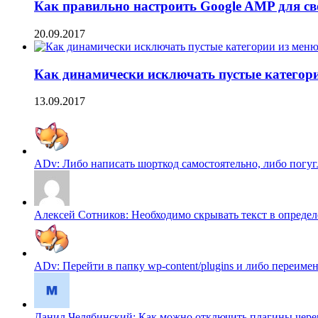
Как правильно настроить Google AMP для сво
20.09.2017
Как динамически исключать пустые категори
13.09.2017
ADv: Либо написать шорткод самостоятельно, либо погугл
Алексей Сотников: Необходимо скрывать текст в определен
ADv: Перейти в папку wp-content/plugins и либо переимено
Данил Челябинский: Как можно отключить плагины череp f