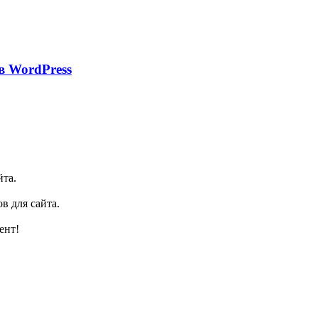
в WordPress
йта.
в для сайта.
ент!