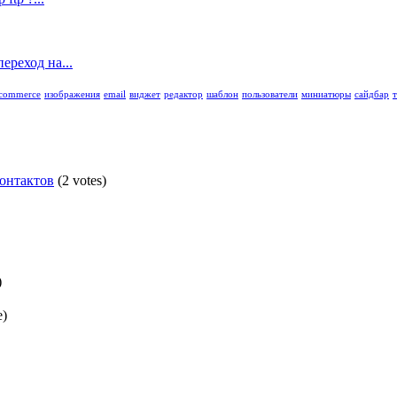
ереход на...
commerce
изображения
email
виджет
редактор
шаблон
пользователи
миниатюры
сайдбар
контактов
(2 votes)
)
e)