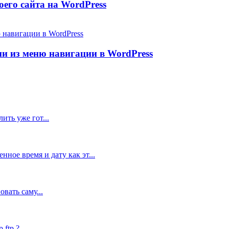
его сайта на WordPress
и из меню навигации в WordPress
ить уже гот...
ное время и дату как эт...
вать саму...
tp ?...