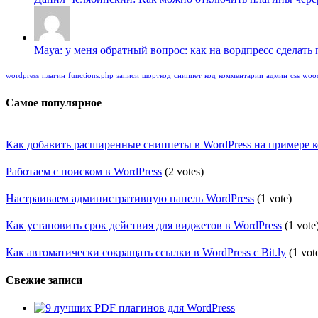
Maya: у меня обратный вопрос: как на вордпресс сделать п
wordpress
плагин
functions.php
записи
шорткод
сниппет
код
комментарии
админ
css
woo
Самое популярное
Как добавить расширенные сниппеты в WordPress на примере 
Работаем с поиском в WordPress
(2 votes)
Настраиваем административную панель WordPress
(1 vote)
Как установить срок действия для виджетов в WordPress
(1 vote
Как автоматически сокращать ссылки в WordPress с Bit.ly
(1 vot
Свежие записи