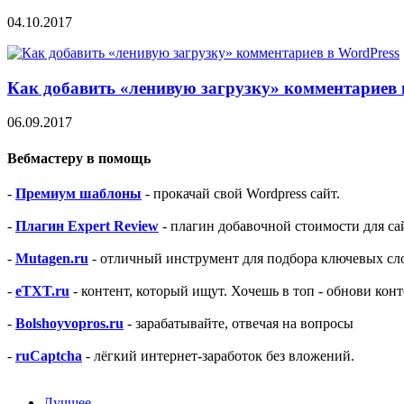
04.10.2017
Как добавить «ленивую загрузку» комментариев 
06.09.2017
Вебмастеру в помощь
-
Премиум шаблоны
- прокачай свой Wordpress сайт.
-
Плагин Expert Review
- плагин добавочной стоимости для са
-
Mutagen.ru
- отличный инструмент для подбора ключевых сло
-
eTXT.ru
- контент, который ищут. Хочешь в топ - обнови конт
-
Bolshoyvopros.ru
- зарабатывайте, отвечая на вопросы
-
ruCaptcha
- лёгкий интернет-заработок без вложений.
Лучшее