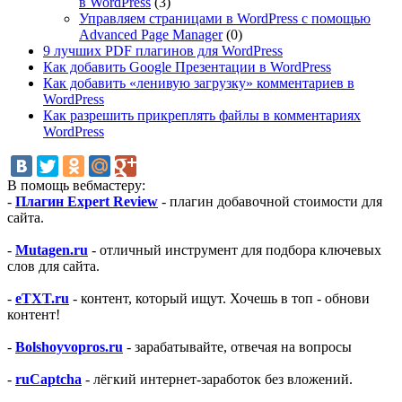
в WordPress
(3)
Управляем страницами в WordPress с помощью
Advanced Page Manager
(0)
9 лучших PDF плагинов для WordPress
Как добавить Google Презентации в WordPress
Как добавить «ленивую загрузку» комментариев в
WordPress
Как разрешить прикреплять файлы в комментариях
WordPress
В помощь вебмастеру:
-
Плагин Expert Review
- плагин добавочной стоимости для
сайта.
-
Mutagen.ru
- отличный инструмент для подбора ключевых
слов для сайта.
-
eTXT.ru
- контент, который ищут. Хочешь в топ - обнови
контент!
-
Bolshoyvopros.ru
- зарабатывайте, отвечая на вопросы
-
ruCaptcha
- лёгкий интернет-заработок без вложений.