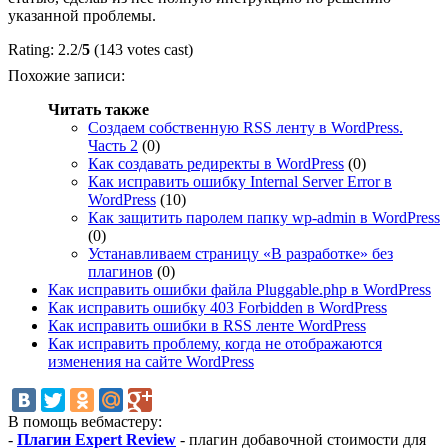
указанной проблемы.
Rating: 2.2/
5
(143 votes cast)
Похожие записи:
Читать также
Создаем собственную RSS ленту в WordPress.
Часть 2
(0)
Как создавать редиректы в WordPress
(0)
Как исправить ошибку Internal Server Error в
WordPress
(10)
Как защитить паролем папку wp-admin в WordPress
(0)
Устанавливаем страницу «В разработке» без
плагинов
(0)
Как исправить ошибки файла Pluggable.php в WordPress
Как исправить ошибку 403 Forbidden в WordPress
Как исправить ошибки в RSS ленте WordPress
Как исправить проблему, когда не отображаются
изменения на сайте WordPress
В помощь вебмастеру:
-
Плагин Expert Review
- плагин добавочной стоимости для