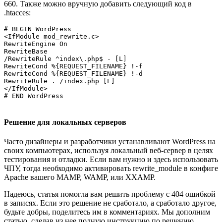
660. Также можно вручную добавить следующий код в
.htacces:
# BEGIN WordPress

<IfModule mod_rewrite.c>

RewriteEngine On

RewriteBase 

/RewriteRule ^index\.php$ - [L]

RewriteCond %{REQUEST_FILENAME} !-f

RewriteCond %{REQUEST_FILENAME} !-d

RewriteRule . /index.php [L]

</IfModule>

# END WordPress

Решение для локальных серверов
Часто дизайнеры и разработчики устанавливают WordPress на
своих компьютерах, используя локальный веб-сервер в целях
тестирования и отладки. Если вам нужно и здесь использовать
ЧПУ, тогда необходимо активировать rewrite_module в конфиге
Apache вашего MAMP, WAMP, или XXAMP.
Надеюсь, статья помогла вам решить проблему с 404 ошибкой
в записях. Если это решение не сработало, а сработало другое,
будьте добры, поделитесь им в комментариях. Мы дополним
статью, сделав из нее полную инструкцию по решению