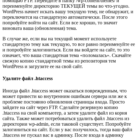
помощью FTP. Перейдите в папку /wp-content/themes/ и
переименуйте директорию ТЕКУЩЕЙ темы во что-угодно.
WordPress начнет искать вашу текущую тему, не обнаружит, и
переключится на стандартную автоматически. После этого
попробуйте войти на сайт. Если все хорошо, то значит
виновата ваша (обновленная) тема.
В случае же, если вы на текущий момент используете
стандартную тему как текущую, то все равно переименуйте ее
и попробуйте залогиниться. Если вы войдете на сайт, то это
означает, что ваша стандартная тема «поломалась». Скачайте
свежую копию стандартной темы из репозитория тем
WordPress и загрузите ее на свой сайт.
Удалите файл .htaccess
Иногда файл .htaccess может оказаться поврежденным, что
может привести ко внутренним ошибкам сервера или же к
проблеме постоянно обновления страницы входа. Просто
зайдите на сайт через FTP. Сделайте резервную копию
.htaccess на свой компьютер, а затем удалите файл из корня
сайта. Также может потребоваться удалить файл .htaccess из
директории wp-admin, если таковой существует. Попробуйте
залогиниться на сайт. Если у вас получилось, тогда ваш файл
.htaccess не пускал вас в админку. После входа в админку