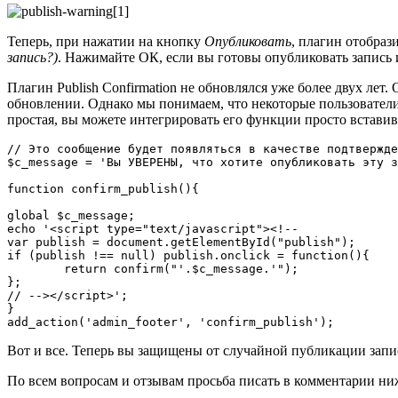
Теперь, при нажатии на кнопку
Опубликовать
, плагин отобраз
запись?)
. Нажимайте ОК, если вы готовы опубликовать запись 
Плагин Publish Confirmation не обновлялся уже более двух лет. 
обновлении. Однако мы понимаем, что некоторые пользователи
простая, вы можете интегрировать его функции просто вставив 
// Это сообщение будет появляться в качестве подтвержде
$c_message = 'Вы УВЕРЕНЫ, что хотите опубликовать эту з
function confirm_publish(){

global $c_message;

echo '<script type="text/javascript"><!--

var publish = document.getElementById("publish");

if (publish !== null) publish.onclick = function(){

	return confirm("'.$c_message.'");

};

// --></script>';

}

Вот и все. Теперь вы защищены от случайной публикации запис
По всем вопросам и отзывам просьба писать в комментарии ни