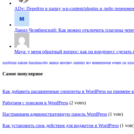
ADv: Перейти в папку wp-content/plugins и либо переимено
Данил Челябинский: Как можно отключить плагины череp f
Maya: у меня обратный вопрос: как на вордпресс сделать п
wordpress
плагин
functions.php
записи
шорткод
сниппет
код
комментарии
админ
css
woo
Самое популярное
Как добавить расширенные сниппеты в WordPress на примере 
Работаем с поиском в WordPress
(2 votes)
Настраиваем административную панель WordPress
(1 vote)
Как установить срок действия для виджетов в WordPress
(1 vote