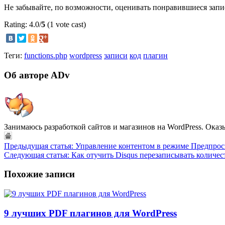
Не забывайте, по возможности, оценивать понравившиеся запи
Rating: 4.0/
5
(1 vote cast)
Теги:
functions.php
wordpress
записи
код
плагин
Об авторе ADv
Занимаюсь разработкой сайтов и магазинов на WordPress. Оказ
Предыдущая статья:
Управление контентом в режиме Предпросм
Следующая статья:
Как отучить Disqus перезаписывать количес
Похожие записи
9 лучших PDF плагинов для WordPress