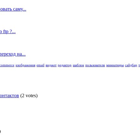
вать саму...
tp ?...
ереход на...
commerce
изображения
email
виджет
редактор
шаблон
пользователи
миниатюры
сайдбар
контактов
(2 votes)
)