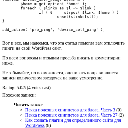
	$home = get_option( 'home' );

	foreach ( $links as $l => $link )

		if ( 0 === strpos( $link, $home ) )

			unset($links[$l]);

}

add_action( 'pre_ping', 'devise_self_ping' );

Вот и все, мы надеемся, что эта статья помогла вам отключить
пинги на свой WordPress сайт.
По всем вопросам и отзывам просьба писать в комментарии
ниже.
Не забывайте, по возможности, оценивать понравившиеся
записи количеством звездочек на ваше усмотрение.
Rating: 5.0/
5
(4 votes cast)
Похожие записи:
Читать также
Пачка полезных сниппетов для блога. Часть 3
(0)
Пачка полезных сниппетов для блога. Часть 27
(2)
Как создать плагин для определенного сайта для
WordPress
(8)