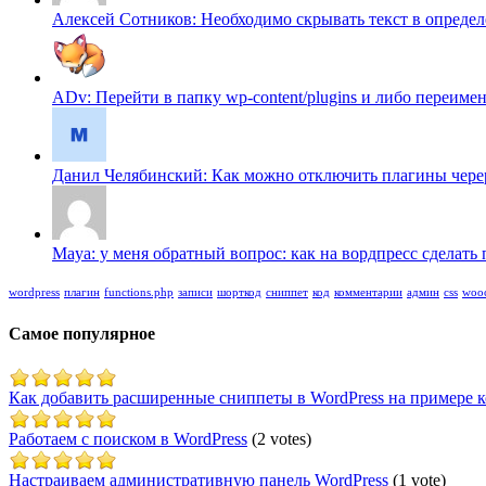
Алексей Сотников: Необходимо скрывать текст в определен
ADv: Перейти в папку wp-content/plugins и либо переимено
Данил Челябинский: Как можно отключить плагины череp f
Maya: у меня обратный вопрос: как на вордпресс сделать п
wordpress
плагин
functions.php
записи
шорткод
сниппет
код
комментарии
админ
css
woo
Самое популярное
Как добавить расширенные сниппеты в WordPress на примере 
Работаем с поиском в WordPress
(2 votes)
Настраиваем административную панель WordPress
(1 vote)