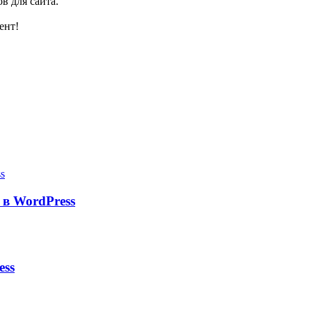
в для сайта.
ент!
в WordPress
ess