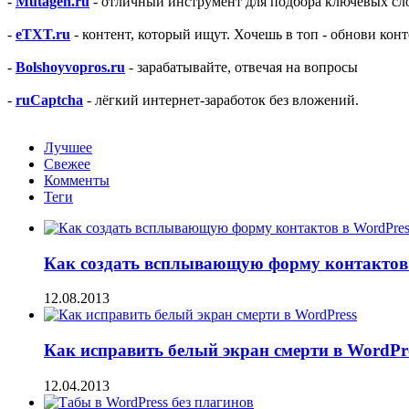
-
Mutagen.ru
- отличный инструмент для подбора ключевых сло
-
eTXT.ru
- контент, который ищут. Хочешь в топ - обнови конт
-
Bolshoyvopros.ru
- зарабатывайте, отвечая на вопросы
-
ruCaptcha
- лёгкий интернет-заработок без вложений.
Лучшее
Свежее
Комменты
Теги
Как создать всплывающую форму контактов 
12.08.2013
Как исправить белый экран смерти в WordPr
12.04.2013