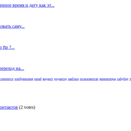
ное время и дату как эт...
вать саму...
tp ?...
ереход на...
commerce
изображения
email
виджет
редактор
шаблон
пользователи
миниатюры
сайдбар
контактов
(2 votes)