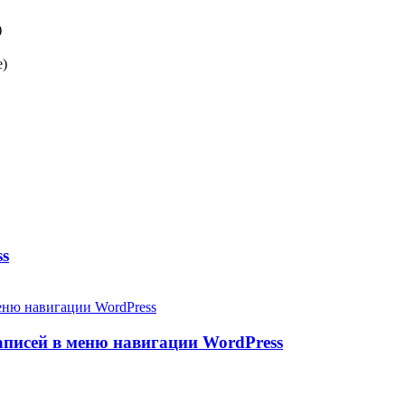
)
e)
ss
аписей в меню навигации WordPress