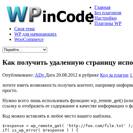
Главная
Без плагинов
Настройки
Плагины WP
Своя тема
WP для начинающих
WooCommerce
Как получить удаленную страницу испо
Опубликовано:
ADv
Дата 20.08.2012
в рубрике
Код за плагин
1
хотите иметь возможность получать контент, например информа
просто.
Нужно всего лишь использовать функцию wp_remote_get() (или 
ссылку и отобразить ее содержание в качестве информации о ф
Код можно вставлять в любое место вашего шаблона.
$response = wp_remote_get( 'http://foo.com/file.txt' );

if( is_wp_error( $response ) ) {
