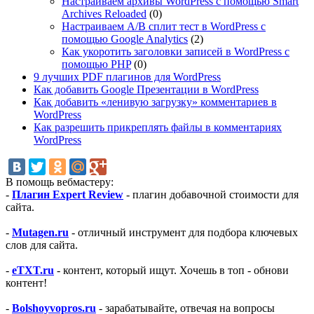
Настраиваем архивы WordPress с помощью Smart
Archives Reloaded
(0)
Настраиваем A/B сплит тест в WordPress с
помощью Google Analytics
(2)
Как укоротить заголовки записей в WordPress с
помощью PHP
(0)
9 лучших PDF плагинов для WordPress
Как добавить Google Презентации в WordPress
Как добавить «ленивую загрузку» комментариев в
WordPress
Как разрешить прикреплять файлы в комментариях
WordPress
В помощь вебмастеру:
-
Плагин Expert Review
- плагин добавочной стоимости для
сайта.
-
Mutagen.ru
- отличный инструмент для подбора ключевых
слов для сайта.
-
eTXT.ru
- контент, который ищут. Хочешь в топ - обнови
контент!
-
Bolshoyvopros.ru
- зарабатывайте, отвечая на вопросы