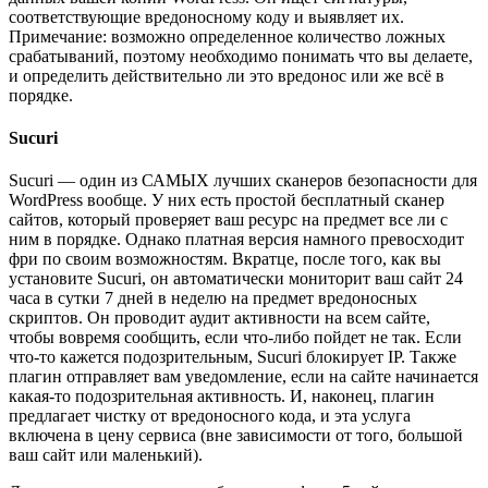
соответствующие вредоносному коду и выявляет их.
Примечание: возможно определенное количество ложных
срабатываний, поэтому необходимо понимать что вы делаете,
и определить действительно ли это вредонос или же всё в
порядке.
Sucuri
Sucuri — один из САМЫХ лучших сканеров безопасности для
WordPress вообще. У них есть простой бесплатный сканер
сайтов, который проверяет ваш ресурс на предмет все ли с
ним в порядке. Однако платная версия намного превосходит
фри по своим возможностям. Вкратце, после того, как вы
установите Sucuri, он автоматически мониторит ваш сайт 24
часа в сутки 7 дней в неделю на предмет вредоносных
скриптов. Он проводит аудит активности на всем сайте,
чтобы вовремя сообщить, если что-либо пойдет не так. Если
что-то кажется подозрительным, Sucuri блокирует IP. Также
плагин отправляет вам уведомление, если на сайте начинается
какая-то подозрительная активность. И, наконец, плагин
предлагает чистку от вредоносного кода, и эта услуга
включена в цену сервиса (вне зависимости от того, большой
ваш сайт или маленький).