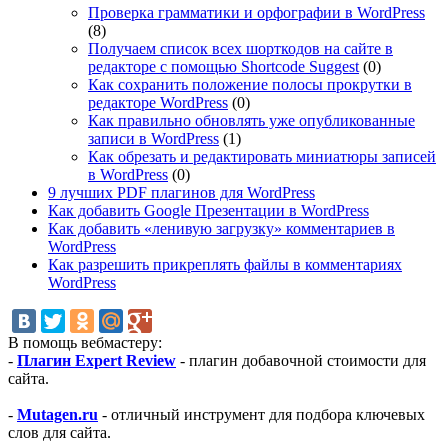
Проверка грамматики и орфографии в WordPress
(8)
Получаем список всех шорткодов на сайте в
редакторе с помощью Shortcode Suggest
(0)
Как сохранить положение полосы прокрутки в
редакторе WordPress
(0)
Как правильно обновлять уже опубликованные
записи в WordPress
(1)
Как обрезать и редактировать миниатюры записей
в WordPress
(0)
9 лучших PDF плагинов для WordPress
Как добавить Google Презентации в WordPress
Как добавить «ленивую загрузку» комментариев в
WordPress
Как разрешить прикреплять файлы в комментариях
WordPress
В помощь вебмастеру:
-
Плагин Expert Review
- плагин добавочной стоимости для
сайта.
-
Mutagen.ru
- отличный инструмент для подбора ключевых
слов для сайта.