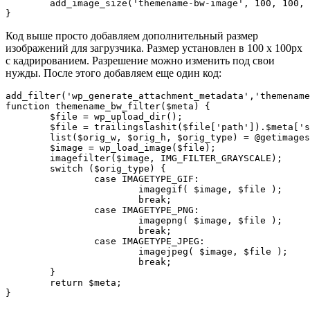
	add_image_size('themename-bw-image', 100, 100, true);

Код выше просто добавляем дополнительный размер
изображений для загрузчика. Размер установлен в 100 x 100px
с кадрированием. Разрешение можно изменить под свои
нужды. После этого добавляем еще один код:
add_filter('wp_generate_attachment_metadata','themename
function themename_bw_filter($meta) {

	$file = wp_upload_dir();

	$file = trailingslashit($file['path']).$meta['sizes']['themename-bw-image']['file'];

	list($orig_w, $orig_h, $orig_type) = @getimagesize($file);

	$image = wp_load_image($file);

	imagefilter($image, IMG_FILTER_GRAYSCALE);

	switch ($orig_type) {

		case IMAGETYPE_GIF:

			imagegif( $image, $file );

			break;

		case IMAGETYPE_PNG:

			imagepng( $image, $file );

			break;

		case IMAGETYPE_JPEG:

			imagejpeg( $image, $file );

			break;

	}

	return $meta;

}
