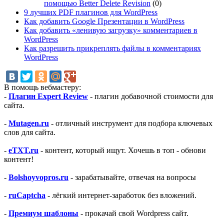
помощью Better Delete Revision
(0)
9 лучших PDF плагинов для WordPress
Как добавить Google Презентации в WordPress
Как добавить «ленивую загрузку» комментариев в
WordPress
Как разрешить прикреплять файлы в комментариях
WordPress
В помощь вебмастеру:
-
Плагин Expert Review
- плагин добавочной стоимости для
сайта.
-
Mutagen.ru
- отличный инструмент для подбора ключевых
слов для сайта.
-
eTXT.ru
- контент, который ищут. Хочешь в топ - обнови
контент!
-
Bolshoyvopros.ru
- зарабатывайте, отвечая на вопросы
-
ruCaptcha
- лёгкий интернет-заработок без вложений.
-
Премиум шаблоны
- прокачай свой Wordpress сайт.