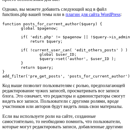
Однако, вы можете добавить следующий код в файл
functions.php вашей темы или в
плагин для сайта WordPress
:
function posts_for_current_author($query) {

	global $pagenow;

	if( 'edit.php' != $pagenow || !$query->is_admin )

	    return $query;

	if( !current_user_can( 'edit_others_posts' ) ) {

		global $user_ID;

		$query->set('author', $user_ID );

	}

	return $query;

}

Код выше позволит пользователям с ролью, предполагающей
редактирование чужих записей, просматривать все записи
блога. Это означает, что редакторы и администраторы смогут
видеть все записи. Пользователи с другими ролями, вроде
участников или авторов будут видеть лишь свои материалы.
Если вы используете роли на сайте, созданные
самостоятельно, то необходимо помнить, что пользователи,
которые могут редактировать записи, добавленные другими