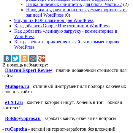
Пачка полезных сниппетов для блога. Часть 27
(2)
Находим и удаляем неиспользуемые шорткоды из
записей WordPress
(0)
9 лучших PDF плагинов для WordPress
Как добавить Google Презентации в WordPress
Как добавить «ленивую загрузку» комментариев в
WordPress
Как разрешить прикреплять файлы в комментариях
WordPress
В помощь вебмастеру:
-
Плагин Expert Review
- плагин добавочной стоимости для
сайта.
-
Mutagen.ru
- отличный инструмент для подбора ключевых
слов для сайта.
-
eTXT.ru
- контент, который ищут. Хочешь в топ - обнови
контент!
-
Bolshoyvopros.ru
- зарабатывайте, отвечая на вопросы
-
ruCaptcha
- лёгкий интернет-заработок без вложений.