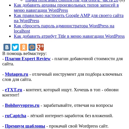
Как добавить архивы произвольных типов записей в
меню навигации WordPress
Как правильно настроить Google AMP для своего сайта
на WordPress
Как сбросить пароль администратора WordPress на
localhost
Как добавить атрибут Title в меню навигации WordPress
В помощь вебмастеру:
-
Плагин Expert Review
- плагин добавочной стоимости для
сайта.
-
Mutagen.ru
- отличный инструмент для подбора ключевых
слов для сайта.
-
eTXT.ru
- контент, который ищут. Хочешь в топ - обнови
контент!
-
Bolshoyvopros.ru
- зарабатывайте, отвечая на вопросы
-
ruCaptcha
- лёгкий интернет-заработок без вложений.
-
Премиум шаблоны
- прокачай свой Wordpress сайт.