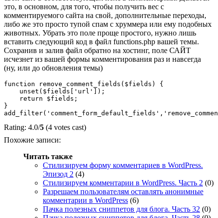
это, в основном, для того, чтобы получить вес с
комментируемого сайта на свой, дополнительные переходы,
либо же это просто тупой спам с хруммера или ему подобных
животных. Убрать это поле проще простого, нужно лишь
вставить следующий код в файл functions.php вашей темы.
Сохранив и залив файл обратно на хостинг, поле САЙТ
исчезнет из вашей формы комментирования раз и навсегда
(ну, или до обновления темы)
function remove_comment_fields($fields) {

    unset($fields['url']);

    return $fields;

}

Rating: 4.0/
5
(4 votes cast)
Похожие записи:
Читать также
Стилизируем форму комментариев в WordPress.
Эпизод 2
(4)
Стилизируем комментарии в WordPress. Часть 2
(0)
Разрешаем пользователям оставлять анонимные
комментарии в WordPress
(6)
Пачка полезных сниппетов для блога. Часть 32
(0)
Пачка полезных сниппетов для блога. Часть 28
(0)