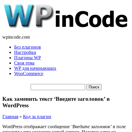
wpincode.com
Без плагинов
Настройки
Плагины WP
Своя тема
WP для начинающих
WooCommerce
Как заменить текст ‘Введите заголовок’ в
WordPress
Главная
»
Код за плагин
WordPress отображает сообщение
‘Введите заголовок’
в поле
заголовка при создании новой записи. Недавно один из