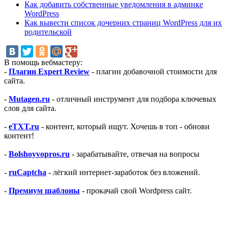
Как добавить собственные уведомления в админке
WordPress
Как вывести список дочерних страниц WordPress для их
родительской
В помощь вебмастеру:
-
Плагин Expert Review
- плагин добавочной стоимости для
сайта.
-
Mutagen.ru
- отличный инструмент для подбора ключевых
слов для сайта.
-
eTXT.ru
- контент, который ищут. Хочешь в топ - обнови
контент!
-
Bolshoyvopros.ru
- зарабатывайте, отвечая на вопросы
-
ruCaptcha
- лёгкий интернет-заработок без вложений.
-
Премиум шаблоны
- прокачай свой Wordpress сайт.