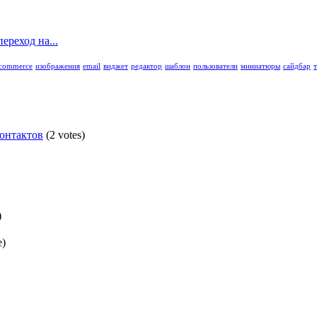
ереход на...
commerce
изображения
email
виджет
редактор
шаблон
пользователи
миниатюры
сайдбар
контактов
(2 votes)
)
e)