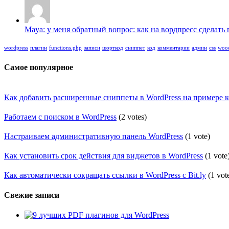
Maya: у меня обратный вопрос: как на вордпресс сделать п
wordpress
плагин
functions.php
записи
шорткод
сниппет
код
комментарии
админ
css
woo
Самое популярное
Как добавить расширенные сниппеты в WordPress на примере 
Работаем с поиском в WordPress
(2 votes)
Настраиваем административную панель WordPress
(1 vote)
Как установить срок действия для виджетов в WordPress
(1 vote
Как автоматически сокращать ссылки в WordPress с Bit.ly
(1 vot
Свежие записи