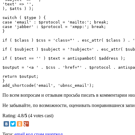
'text' => '',

), $atts ) );

switch ( $type ) {

case 'email' : $protocol = 'mailto:'; break;

case 'jabber' : $protocol = 'xmpp:'; break;

}

if ( $class ) $css = 'class="' . esc_attr( $class ) . '
if ( $subject ) $subject = '?subject=' . esc_attr( $sub
if ( $text == '' ) $text = antispambot( $address );

$output = '<a ' . $css . 'href="' . $protocol . antispa
return $output;

}

По всем вопросам и отзывам просьба писать в комментарии ни
Не забывайте, по возможности, оценивать понравившиеся запи
Rating: 4.8/
5
(4 votes cast)
Теги:
email
код
спам
шорткод