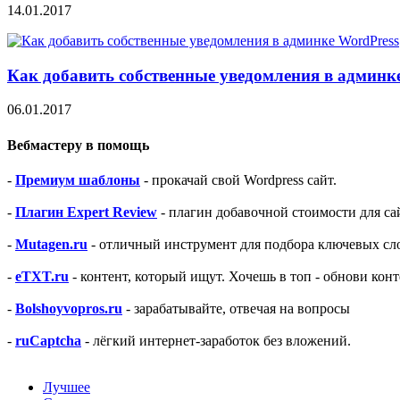
14.01.2017
Как добавить собственные уведомления в админк
06.01.2017
Вебмастеру в помощь
-
Премиум шаблоны
- прокачай свой Wordpress сайт.
-
Плагин Expert Review
- плагин добавочной стоимости для са
-
Mutagen.ru
- отличный инструмент для подбора ключевых сло
-
eTXT.ru
- контент, который ищут. Хочешь в топ - обнови конт
-
Bolshoyvopros.ru
- зарабатывайте, отвечая на вопросы
-
ruCaptcha
- лёгкий интернет-заработок без вложений.
Лучшее