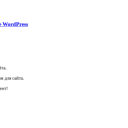
е WordPress
йта.
в для сайта.
ент!