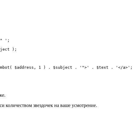
" ';

ject );

mbot( $address, 1 ) . $subject . '">' . $text . '</a>';

же.
си количеством звездочек на ваше усмотрение.