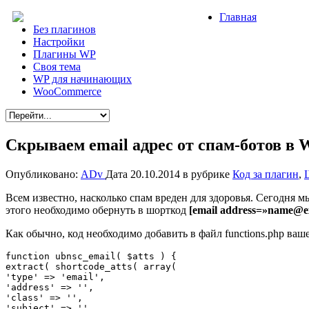
Главная
Без плагинов
Настройки
Плагины WP
Своя тема
WP для начинающих
WooCommerce
Скрываем email адрес от спам-ботов в 
Опубликовано:
ADv
Дата 20.10.2014
в рубрике
Код за плагин
,
Всем известно, насколько спам вреден для здоровья. Сегодня м
этого необходимо обернуть в шорткод
[email address=»name@e
Как обычно, код необходимо добавить в файл functions.php ва
function ubnsc_email( $atts ) {

extract( shortcode_atts( array(

'type' => 'email',

'address' => '',

'class' => '',

'subject' => '',
