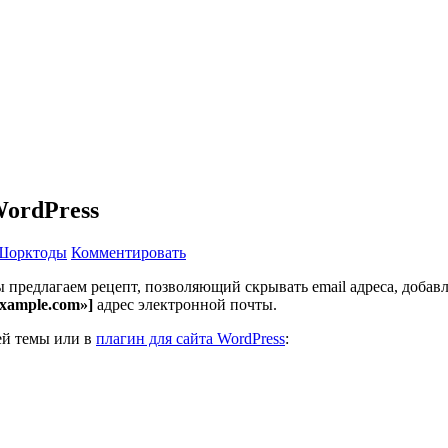
WordPress
Шорктоды
Комментировать
ы предлагаем рецепт, позволяющий скрывать email адреса, добав
xample.com»]
адрес электронной почты.
шей темы или в
плагин для сайта WordPress
: