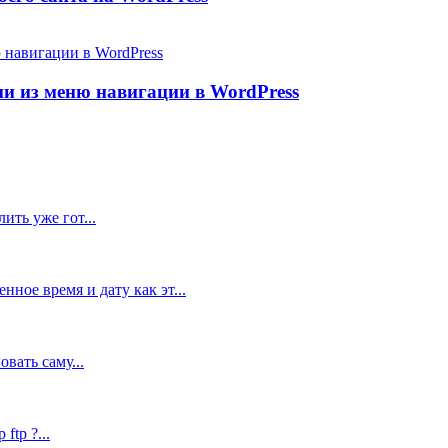
и из меню навигации в WordPress
ить уже гот...
ное время и дату как эт...
вать саму...
tp ?...