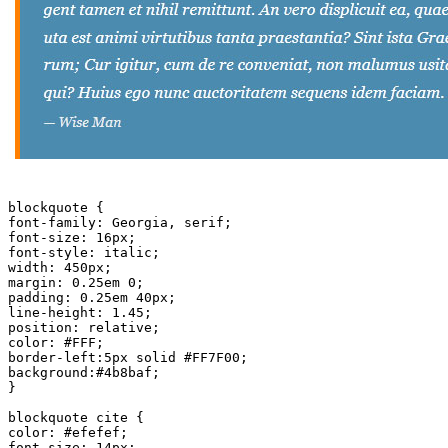
blockquote {

font-family: Georgia, serif;

font-size: 16px;

font-style: italic;

width: 450px;

margin: 0.25em 0;

padding: 0.25em 40px;

line-height: 1.45;

position: relative;

color: #FFF;

border-left:5px solid #FF7F00;

background:#4b8baf;

}

blockquote cite {

color: #efefef;

font-size: 14px;
