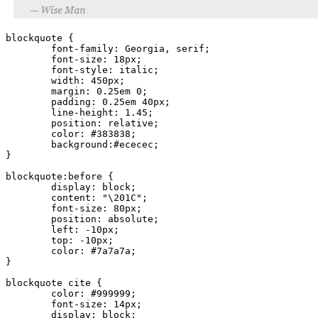
blockquote {

	font-family: Georgia, serif;

	font-size: 18px;

	font-style: italic;

	width: 450px;

	margin: 0.25em 0;

	padding: 0.25em 40px;

	line-height: 1.45;

	position: relative;

	color: #383838;

	background:#ececec;

}

blockquote:before {

	display: block;

	content: "\201C";

	font-size: 80px;

	position: absolute;

	left: -10px;

	top: -10px;

	color: #7a7a7a;

}

blockquote cite {

	color: #999999;

	font-size: 14px;

	display: block;
