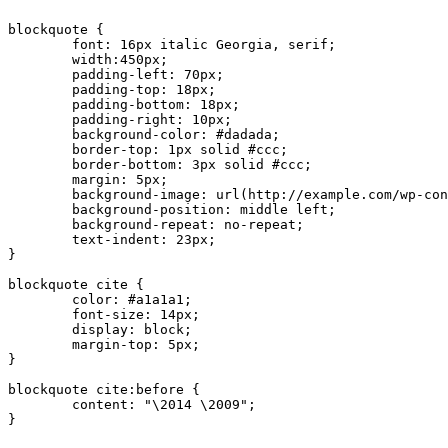
blockquote {

	font: 16px italic Georgia, serif;

	width:450px;

	padding-left: 70px;

	padding-top: 18px;

	padding-bottom: 18px;

	padding-right: 10px;

	background-color: #dadada;

	border-top: 1px solid #ccc;

	border-bottom: 3px solid #ccc;

	margin: 5px;

	background-image: url(http://example.com/wp-content/themes/your-theme/images/gray-georgia.png);

	background-position: middle left;

	background-repeat: no-repeat;

	text-indent: 23px;

} 

blockquote cite {

	color: #a1a1a1;

	font-size: 14px;

	display: block;

	margin-top: 5px;

}

blockquote cite:before {

	content: "\2014 \2009";
