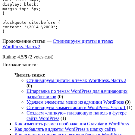
display: block;

margin-top: 5px;

}

blockquote cite:before {

content: "\2014 \2009";

Продолжение статьи —
Стилизируем цитаты в темах
WordPress. Часть 2
Rating: 4.5/
5
(2 votes cast)
Похожие записи:
Читать также
Стилизируем цитаты в темах WordPress. Часть 2
(0)
Шпаргалка по темам WordPress для начинающих
разработчиков
(0)
Удаляем элементы меню из админки WordPress
(0)
Стилизируем комментарии в WordPress. Часть 1
(1)
Создаем «липкую» плавающую панель в футере
сайта WordPress
(1)
Как изменить размер изображения Gravatar в WordPress
Как добавлять виджеты WordPress в шапку сайта
Как вывести список всех авторов блога в WordPress