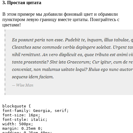
3. Простая цитата
В этом примере мы добавили фоновый цвет и обрамили
пунктиром левую границу вместе цитаты. Поиграйтесь с
цветами!
blockquote {

font-family: Georgia, serif;

font-size: 16px;

font-style: italic;

width: 500px;

margin: 0.25em 0;

padding: 0.25em 40px;
