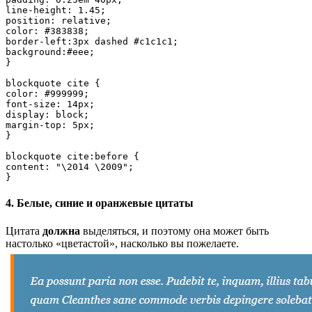
line-height: 1.45;

position: relative;

color: #383838;

border-left:3px dashed #c1c1c1;

background:#eee;

}

blockquote cite {

color: #999999;

font-size: 14px;

display: block;

margin-top: 5px;

}

blockquote cite:before {

content: "\2014 \2009";

4. Белые, синие и оранжевые цитаты
Цитата
должна
выделяться, и поэтому она может быть
настолько «цветастой», насколько вы пожелаете.