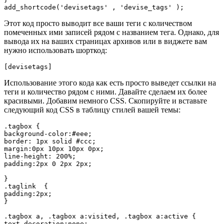
Этот код просто выводит все ваши теги с количеством
помеченных ими записей рядом с названием тега. Однако, для
вывода их на ваших страницах архивов или в виджете вам
нужно использовать шорткод:
[devisetags]
Использование этого кода как есть просто выведет ссылки на
теги и количество рядом с ними. Давайте сделаем их более
красивыми. Добавим немного CSS. Скопируйте и вставьте
следующий код CSS в таблицу стилей вашей темы:
.tagbox { 

background-color:#eee;

border: 1px solid #ccc;

margin:0px 10px 10px 0px;

line-height: 200%;

padding:2px 0 2px 2px;

}

.taglink  { 

padding:2px;

}

.tagbox a, .tagbox a:visited, .tagbox a:active { 

text-decoration:none;
