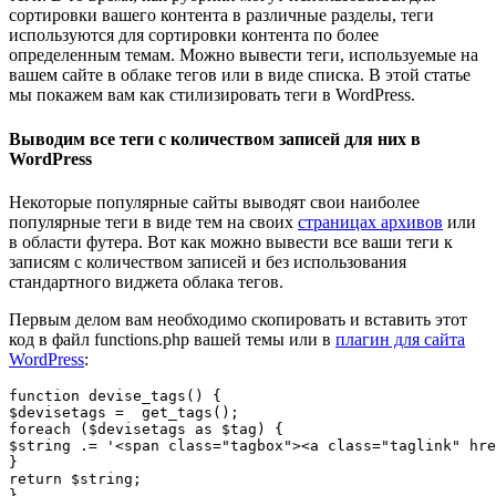
сортировки вашего контента в различные разделы, теги
используются для сортировки контента по более
определенным темам. Можно вывести теги, используемые на
вашем сайте в облаке тегов или в виде списка. В этой статье
мы покажем вам как стилизировать теги в WordPress.
Выводим все теги с количеством записей для них в
WordPress
Некоторые популярные сайты выводят свои наиболее
популярные теги в виде тем на своих
страницах архивов
или
в области футера. Вот как можно вывести все ваши теги к
записям с количеством записей и без использования
стандартного виджета облака тегов.
Первым делом вам необходимо скопировать и вставить этот
код в файл functions.php вашей темы или в
плагин для сайта
WordPress
:
function devise_tags() { 

$devisetags =  get_tags();

foreach ($devisetags as $tag) { 

$string .= '<span class="tagbox"><a class="taglink" hre
} 

return $string;

} 
