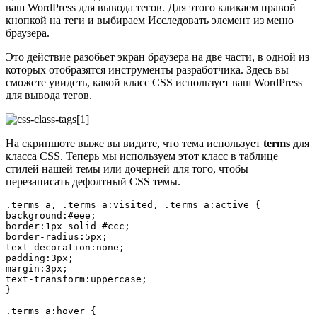
ваш WordPress для вывода тегов. Для этого кликаем правой
кнопкой на теги и выбираем Исследовать элемент из меню
браузера.
Это действие разобьет экран браузера на две части, в одной из
которых отобразятся инструменты разработчика. Здесь вы
сможете увидеть, какой класс CSS использует ваш WordPress
для вывода тегов.
На скриншоте выже вы видите, что тема использует
terms
для
класса CSS. Теперь мы используем этот класс в таблице
стилей нашей темы или дочерней для того, чтобы
перезаписать дефолтный CSS темы.
.terms a, .terms a:visited, .terms a:active { 

background:#eee;

border:1px solid #ccc;

border-radius:5px;

text-decoration:none;

padding:3px;

margin:3px;

text-transform:uppercase;

}

.terms a:hover { 
