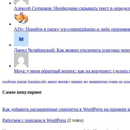
Алексей Сотников: Необходимо скрывать текст в определен
ADv: Перейти в папку wp-content/plugins и либо переимено
Данил Челябинский: Как можно отключить плагины череp f
Maya: у меня обратный вопрос: как на вордпресс сделать п
wordpress
плагин
functions.php
записи
шорткод
сниппет
код
комментарии
админ
css
woo
Самое популярное
Как добавить расширенные сниппеты в WordPress на примере 
Работаем с поиском в WordPress
(2 votes)