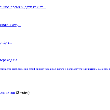
ное время и дату как эт...
вать саму...
tp ?...
ереход на...
commerce
изображения
email
виджет
редактор
шаблон
пользователи
миниатюры
сайдбар
контактов
(2 votes)