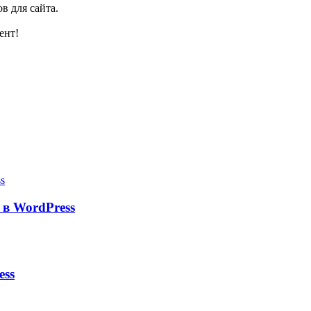
в для сайта.
ент!
в WordPress
ess