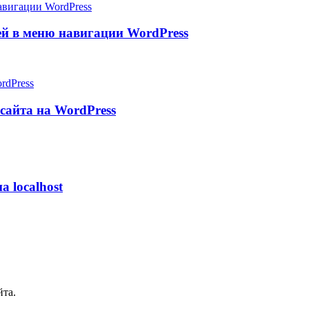
й в меню навигации WordPress
сайта на WordPress
 localhost
йта.