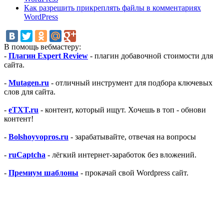
Как разрешить прикреплять файлы в комментариях
WordPress
В помощь вебмастеру:
-
Плагин Expert Review
- плагин добавочной стоимости для
сайта.
-
Mutagen.ru
- отличный инструмент для подбора ключевых
слов для сайта.
-
eTXT.ru
- контент, который ищут. Хочешь в топ - обнови
контент!
-
Bolshoyvopros.ru
- зарабатывайте, отвечая на вопросы
-
ruCaptcha
- лёгкий интернет-заработок без вложений.
-
Премиум шаблоны
- прокачай свой Wordpress сайт.