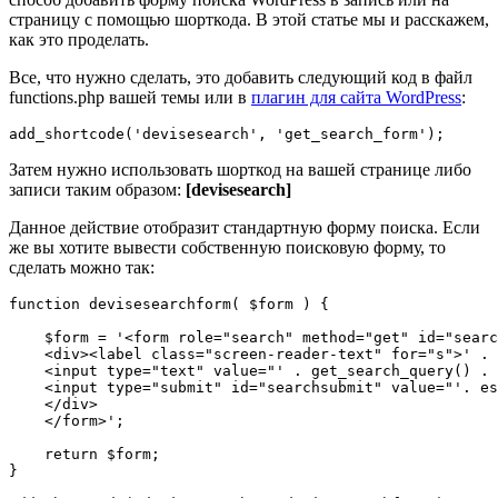
страницу с помощью шорткода. В этой статье мы и расскажем,
как это проделать.
Все, что нужно сделать, это добавить следующий код в файл
functions.php вашей темы или в
плагин для сайта WordPress
:
Затем нужно использовать шорткод на вашей странице либо
записи таким образом:
[devisesearch]
Данное действие отобразит стандартную форму поиска. Если
же вы хотите вывести собственную поисковую форму, то
сделать можно так:
function devisesearchform( $form ) {

    $form = '<form role="search" method="get" id="searc
    <div><label class="screen-reader-text" for="s">' . 
    <input type="text" value="' . get_search_query() . 
    <input type="submit" id="searchsubmit" value="'. es
    </div>

    </form>';

    return $form;

}
