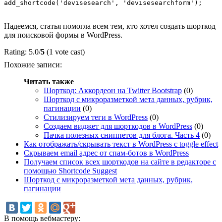
add_shortcode('devisesearch', 'devisesearchform');

Надеемся, статья помогла всем тем, кто хотел создать шорткод
для поисковой формы в WordPress.
Rating: 5.0/
5
(1 vote cast)
Похожие записи:
Читать также
Шорткод: Аккордеон на Twitter Bootstrap
(0)
Шорткод с микроразметкой мета данных, рубрик,
пагинации
(0)
Стилизируем теги в WordPress
(0)
Создаем виджет для шорткодов в WordPress
(0)
Пачка полезных сниппетов для блога. Часть 4
(0)
Как отображать/скрывать текст в WordPress с toggle effect
Скрываем email адрес от спам-ботов в WordPress
Получаем список всех шорткодов на сайте в редакторе с
помощью Shortcode Suggest
Шорткод с микроразметкой мета данных, рубрик,
пагинации
В помощь вебмастеру: