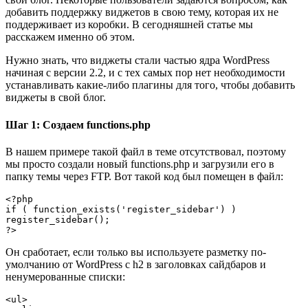
добавить поддержку виджетов в свою тему, которая их не
поддерживает из коробки. В сегодняшней статье мы
расскажем именно об этом.
Нужно знать, что виджеты стали частью ядра WordPress
начиная с версии 2.2, и с тех самых пор нет необходимости
устанавливать какие-либо плагины для того, чтобы добавить
виджеты в свой блог.
Шаг 1: Создаем functions.php
В нашем примере такой файл в теме отсутствовал, поэтому
мы просто создали новый functions.php и загрузили его в
папку темы через FTP. Вот такой код был помещен в файл:
<?php

if ( function_exists('register_sidebar') )

register_sidebar();

Он сработает, если только вы используете разметку по-
умолчанию от WordPress с h2 в заголовках сайдбаров и
ненумерованные списки:
<ul>
