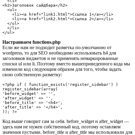
  <li>

<h2>Заголовок сайдбара</h2>

  <ul>

    <li><a href="link1.html">Ссылка 1</a></li>

    <li><a href="link2.html">Ссылка 2</a></li>

  </ul>

  </li>

Настраиваем functions.php
Если же нам не подходит разметка по-умолчанию от
wordpress, то для SEO необходимо использовать h4 для
заголовков виджетов и не применять немаркированные
списки ul или li. Поэтому вместо вышеприведенного кода мы
изменили код следующим образом для того, чтобы задать
свою собственную разметку:
<?php if ( function_exists('register_sidebar') )

register_sidebar(array(

'before_widget' => '',

'after_widget' => '',

'before_title' => '<h4>',

'after_title' => '</h4>',

Код выше говорит сам за себя. before_widget и after_widget —
здесь нам не нужен собственный код, поэтому оставляем
значения пустыми. before_title и after_title мы использовали для