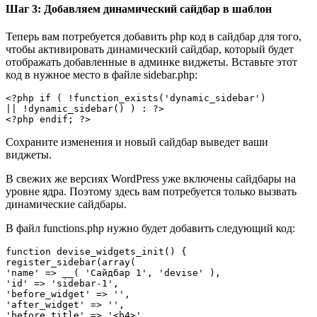
Шаг 3: Добавляем динамический сайдбар в шаблон
Теперь вам потребуется добавить php код в сайдбар для того,
чтобы активировать динамический сайдбар, который будет
отображать добавленные в админке виджеты. Вставьте этот
код в нужное место в файле sidebar.php:
<?php if ( !function_exists('dynamic_sidebar')

|| !dynamic_sidebar() ) : ?>

Сохраните изменения и новый сайдбар выведет ваши
виджеты.
В свежих же версиях WordPress уже включены сайдбары на
уровне ядра. Поэтому здесь вам потребуется только вызвать
динамические сайдбары.
В файл functions.php нужно будет добавить следующий код:
function devise_widgets_init() {

register_sidebar(array(

'name' => __( 'Сайдбар 1', 'devise' ),

'id' => 'sidebar-1',

'before_widget' => '',

'after_widget' => '',

'before_title' => '<h4>',
