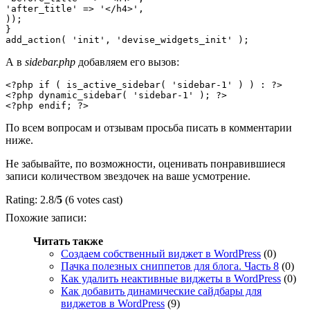
'after_title' => '</h4>',

));

}

А в
sidebar.php
добавляем его вызов:
<?php if ( is_active_sidebar( 'sidebar-1' ) ) : ?>

<?php dynamic_sidebar( 'sidebar-1' ); ?>

По всем вопросам и отзывам просьба писать в комментарии
ниже.
Не забывайте, по возможности, оценивать понравившиеся
записи количеством звездочек на ваше усмотрение.
Rating: 2.8/
5
(6 votes cast)
Похожие записи:
Читать также
Создаем собственный виджет в WordPress
(0)
Пачка полезных сниппетов для блога. Часть 8
(0)
Как удалить неактивные виджеты в WordPress
(0)
Как добавить динамические сайдбары для
виджетов в WordPress
(9)