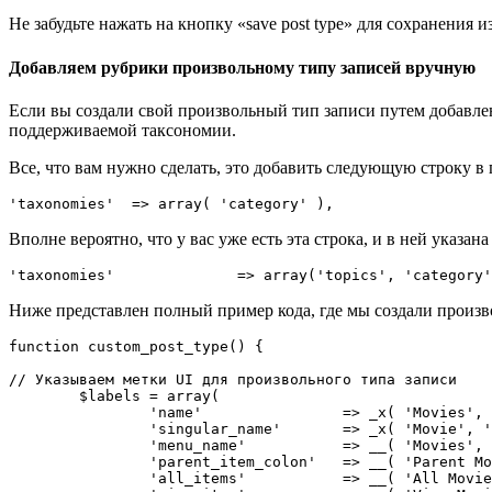
Не забудьте нажать на кнопку «save post type» для сохранения 
Добавляем рубрики произвольному типу записей вручную
Если вы создали свой произвольный тип записи путем добавлени
поддерживаемой таксономии.
Все, что вам нужно сделать, это добавить следующую строку в
Вполне вероятно, что у вас уже есть эта строка, и в ней указана
Ниже представлен полный пример кода, где мы создали произв
function custom_post_type() {

// Указываем метки UI для произвольного типа записи

	$labels = array(

		'name'                => _x( 'Movies', 'Post Type General Name', 'twentythirteen' ),

		'singular_name'       => _x( 'Movie', 'Post Type Singular Name', 'twentythirteen' ),

		'menu_name'           => __( 'Movies', 'twentythirteen' ),

		'parent_item_colon'   => __( 'Parent Movie', 'twentythirteen' ),

		'all_items'           => __( 'All Movies', 'twentythirteen' ),
