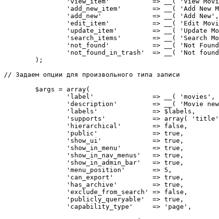
		'view_item'           => __( 'View Movie', 'twentythirteen' ),

		'add_new_item'        => __( 'Add New Movie', 'twentythirteen' ),

		'add_new'             => __( 'Add New', 'twentythirteen' ),

		'edit_item'           => __( 'Edit Movie', 'twentythirteen' ),

		'update_item'         => __( 'Update Movie', 'twentythirteen' ),

		'search_items'        => __( 'Search Movie', 'twentythirteen' ),

		'not_found'           => __( 'Not Found', 'twentythirteen' ),

		'not_found_in_trash'  => __( 'Not found in Trash', 'twentythirteen' ),

	);

// Задаем опции для произвольного типа записи

	$args = array(

		'label'               => __( 'movies', 'twentythirteen' ),

		'description'         => __( 'Movie news and reviews', 'twentythirteen' ),

		'labels'              => $labels,

		'supports'            => array( 'title', 'editor', 'excerpt', 'author', 'thumbnail', 'comments', 'revisions', 'custom-fields', ),

		'hierarchical'        => false,

		'public'              => true,

		'show_ui'             => true,

		'show_in_menu'        => true,

		'show_in_nav_menus'   => true,

		'show_in_admin_bar'   => true,

		'menu_position'       => 5,

		'can_export'          => true,

		'has_archive'         => true,

		'exclude_from_search' => false,

		'publicly_queryable'  => true,

		'capability_type'     => 'page',
