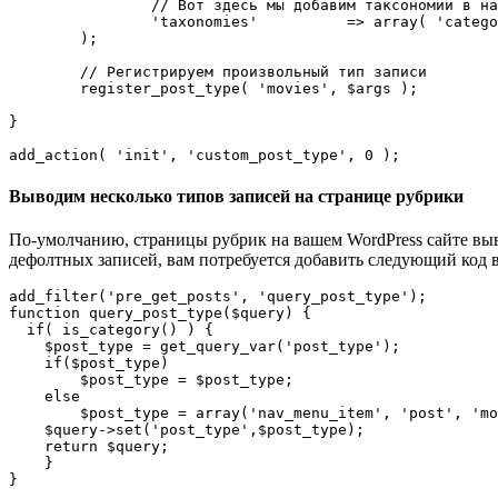
		// Вот здесь мы добавим таксономии в наш ПТЗ

		'taxonomies'          => array( 'category' ),

	);

	// Регистрируем произвольный тип записи

	register_post_type( 'movies', $args );

}

Выводим несколько типов записей на странице рубрики
По-умолчанию, страницы рубрик на вашем WordPress сайте выв
дефолтных записей, вам потребуется добавить следующий код в 
add_filter('pre_get_posts', 'query_post_type');

function query_post_type($query) {

  if( is_category() ) {

    $post_type = get_query_var('post_type');

    if($post_type)

        $post_type = $post_type;

    else

        $post_type = array('nav_menu_item', 'post', 'mo
    $query->set('post_type',$post_type);

    return $query;

    }
