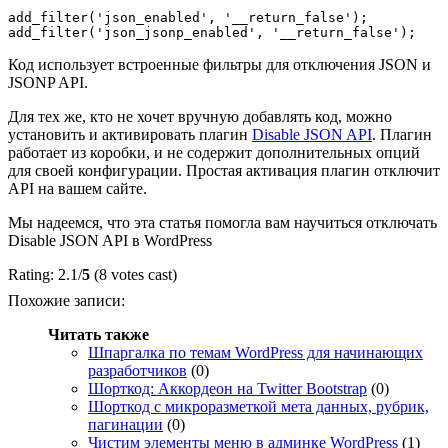
add_filter('json_enabled', '__return_false');

Код использует встроенные фильтры для отключения JSON и
JSONP API.
Для тех же, кто не хочет вручную добавлять код, можно
установить и активировать плагин
Disable JSON API
. Плагин
работает из коробки, и не содержит дополнительных опций
для своей конфигурации. Простая активация плагин отключит
API на вашем сайте.
Мы надеемся, что эта статья помогла вам научиться отключать
Disable JSON API в WordPress
Rating: 2.1/
5
(8 votes cast)
Похожие записи:
Читать также
Шпаргалка по темам WordPress для начинающих
разработчиков
(0)
Шорткод: Аккордеон на Twitter Bootstrap
(0)
Шорткод с микроразметкой мета данных, рубрик,
пагинации
(0)
Чистим элементы меню в админке WordPress
(1)