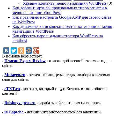
Удаляем элементы меню из админки WordPress
(0)
Как добавить архивы произвольных типов записей в
меню навигации WordPress
Как правильно настроить Google AMP для своего сайта
на WordPress
Как динамически исключать пустые категории из меню
навигации в WordPress
Как сбросить пароль администратора WordPress на
localhost
В помощь вебмастеру:
-
Плагин Expert Review
- плагин добавочной стоимости для
сайта.
-
Mutagen.ru
- отличный инструмент для подбора ключевых
слов для сайта.
-
eTXT.ru
- контент, который ищут. Хочешь в топ - обнови
контент!
-
Bolshoyvopros.ru
- зарабатывайте, отвечая на вопросы
-
ruCaptcha
- лёгкий интернет-заработок без вложений.